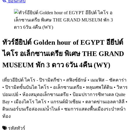
ย้อนกลับ
ทัวร์อียิปต์ Golden hour of EGYPT อียีปต์
ไคโร อเล็กซานเดรีย พิเศษ THE GRAND
MUSEUM พัก 3 ดาว 6วัน 4คืน (WY)
เที่ยวอียิปต์ ไคโร - ปิรามิดกีซ่า • สฟิงซ์ยักษ์ • เมมฟิส – ซัคคาร่า
• ปิรามิดขั้นบันได ไคโร • อเล็กซานเดรีย • หลุมศพใต้ดิน • วิหาร
ปอมเปย์ • ห้องสมุดอเล็กซานเดรีย • ป้อมปราการซิทาเดล Quite
Bay • เมืองไคโร ไคโร • แกรนด์มิวเซียม • ตลาดข่านเอลคาลิลี •
ดินเนอร์บนเรือล่องแม่น้ำไนล์ • ชมการแสดงพื้นเมืองระบำหน้า
ท้อง
รหัสทัวร์