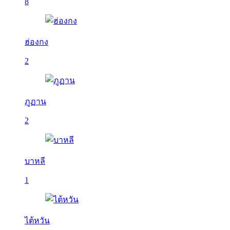
8
ฮ่องกง
2
ภูฏาน
2
บาหลี
1
ไต้หวัน