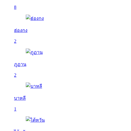
8
ฮ่องกง
2
ภูฏาน
2
บาหลี
1